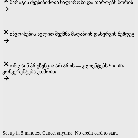
მარაგის შეუსაბამობა სალაროსა და თაროებს შორის
ყოველი POS გაყიდვა ავტომატურად აკლებს მარაგს
— რეალურ დროში სიზუსტე, ხელით დათვლა არ არის
ინვოისების ხელით შექმნა მაღაზიის დახურვის შემდეგ
ინვოისები ავტომატურად იქმნება გაყიდვის წერტილში
გადასახადის დაშლით
ონლაინ პრეზენცია არ არის — კლიენტებს Shopify
კონკურენტებს უთმობთ
გახსენით ონლაინ მაღაზია წუთებში AI-თ —
პროდუქტები სინქრონიზებული თქვენი მარაგიდან
Ready to try
საცალო და
მაღაზიებისთვის
?
Set up in 5 minutes. Cancel anytime. No credit card to start.